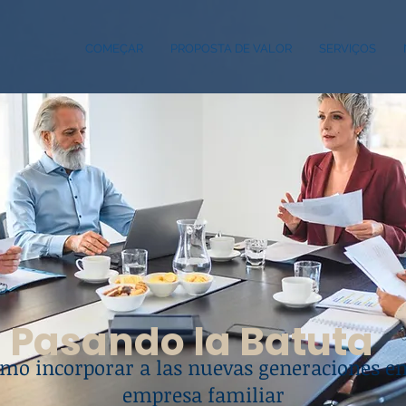
COMEÇAR
PROPOSTA DE VALOR
SERVIÇOS
Pasando la Batuta
mo incorporar a las nuevas generaciones en
empresa familiar