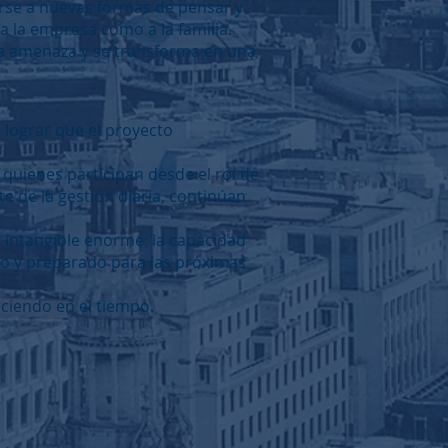
rse a nuevas formas de pensar y
 la empresa como a la familia.
una amenaza y se transforma en una
 lograr que el proyecto
 quienes participan desde el rol de
e de la gestión diaria, continúan
 intangible enorme: la capacidad
do y preparado para las próximas
eciendo en el tiempo.