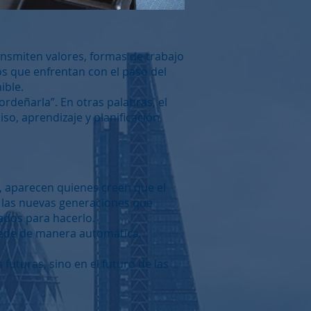
ansmiten valores, formas de trabajo
os que enfrentan con el paso del
ible.
rdeñarla”. En otras palabras, el
o, aprendizaje y planificación
, aparecen quienes creen que el
n las nuevas generaciones que
ados para hacerlo.
ucede de manera automática.
futuras, sino en el futuro de las