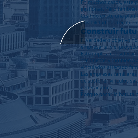
En muchos casos, este p
gestionar. Pero también
Cuando existe una planif
posibilidad de crecimien
Construir futu
El verdadero objetivo no
empresarial y el proyec
Esto implica considerar 
accionistas y también a 
vinculados al legado fami
Las empresas familiares 
de sostener vínculos sa
generaciones.
Porque pasar la batuta n