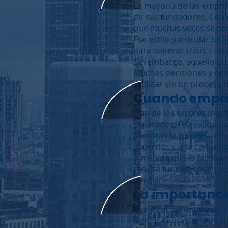
La mayoría de las empre
de sus fundadores. Con e
que muchas veces se conv
Ese estilo particular de
para superar crisis, cre
Sin embargo, aquello que
Muchas decisiones y cono
replicar sin un proces
Cuando empres
Uno de los errores más f
separados. En realidad
Mientras la empresa neces
acuerdos y una comunicac
A medida que la familia 
resulta fundamental cons
familiar.
La importancia
Planificar la continuida
Significa abrir conversac