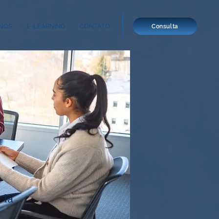
NÓS
E-LEARNING
CONTATO
Consulta
 la