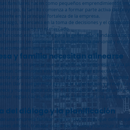
sas familiares nacen como pequeños emprendimientos impul
l tiempo, la familia comienza a formar parte activa del pro
ierte en la principal fortaleza de la empresa.
 liderazgo, la cercanía en la toma de decisiones y el compro
cer y consolidarse en el mercado.
 funcionó exitosamente para la generación fundadora no sie
cimientos se sostienen en la experiencia personal y en prác
o de acompañamiento adecuado.
a y familia necesitan alinearse
recuentes es pensar que la planificación empresarial y la pl
, ambas dimensiones están profundamente conectadas.
ita organización, objetivos y profesionalización, la familia
ión clara que permita gestionar expectativas y prevenir co
crece y nuevas generaciones se incorporan, esta dinámica 
truir reglas claras, definir roles y fomentar una participa
 del diálogo y la planificación
d de una empresa familiar implica mucho más que definir qu
iones difíciles, trabajar sobre los vínculos y construir conse