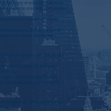
sados por el esfuerzo y la visión
yecto y aporta una identidad propia
miso emocional suelen ser claves
mpre resulta fácil de transmitir.
ticas informales difíciles de
anificación familiar son procesos
 requiere espacios de diálogo,
nflictos.
se vuelve más compleja. Por eso
ción ordenada dentro del negocio
ién ocupará un cargo de liderazgo.
nsos.