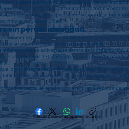
roceso exige madurez emocional y disposición para adapta
 representa una enorme oportunidad para fortalecer tanto a
icación consciente, el traspaso generacional deja de ser 
to, innovación y continuidad.
ro sin perder identidad
 es solamente garantizar la rentabilidad de la empresa, sino
to familiar puedan crecer de manera compatible.
a quienes trabajan activamente dentro de la organización, a
aquellos miembros de la familia que, aunque no formen part
liar.
que logran integrar estas dimensiones desarrollan un valor
ludables mientras construyen un proyecto empresarial sóli
o significa perder el legado, sino asegurar que continúe cr
Facebook
X (Twitter)
WhatsApp
LinkedIn
Copiar link