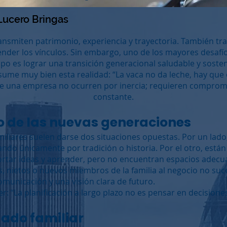
Lucero Bringas
ansmiten patrimonio, experiencia y trayectoria. También tr
nder los vínculos. Sin embargo, uno de los mayores desafí
po es lograr una transición generacional saludable y sosten
sume muy bien esta realidad: “La vaca no da leche, hay que o
de una empresa no ocurren por inercia; requieren compromis
constante.
ío de las nuevas generaciones
liares suelen darse dos situaciones opuestas. Por un lado
ndo únicamente por tradición o historia. Por el otro, está
ortar ideas y aprender, pero no encuentran espacios adecu
os, nietos o nuevos miembros de la familia al negocio no s
municación y una visión clara de futuro.
 “La planificación a largo plazo no es pensar en decisiones 
egado familiar