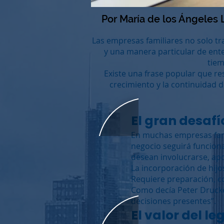
Por María de los Ángeles 
Las empresas familiares no solo tr
y una manera particular de ente
tiem
Existe una frase popular que re
crecimiento y la continuidad 
El gran desaf
En muchas empresas fami
negocio seguirá funciona
desean involucrarse, ap
La incorporación de hij
Requiere preparación, co
Como decía Peter Drucker:
decisiones presentes”.
El valor del l