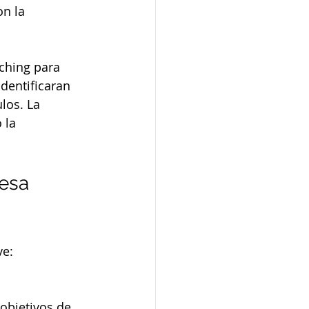
n la 
ching para 
dentificaran 
los. La 
 la 
esa 
ve:
 objetivos de 