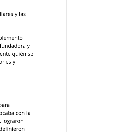
iares y las 
mplementó 
 fundadora y 
ente quién se 
ones y 
para 
hocaba con la 
, lograron 
definieron 