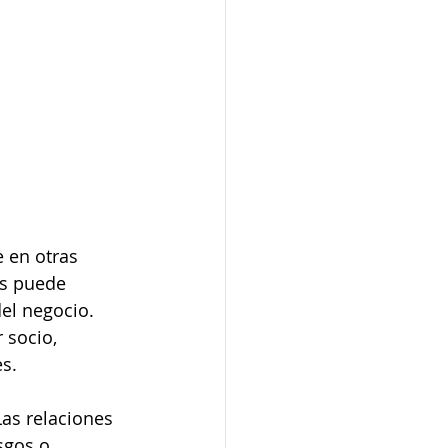
 en otras 
es puede 
del negocio. 
 socio, 
es.
Las relaciones 
sgos o 