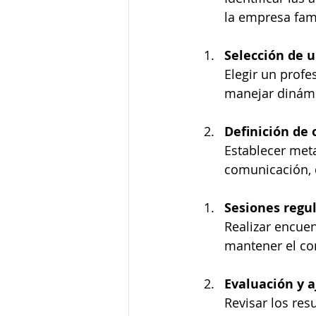
la empresa fami
Selección de u
Elegir un profe
manejar dinámi
Definición de 
Establecer met
comunicación, d
Sesiones regu
Realizar encuen
mantener el co
Evaluación y 
Revisar los res