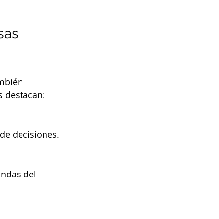
sas 
mbién 
os destacan:
 de decisiones.