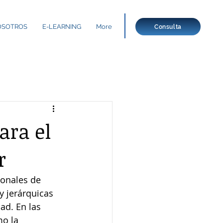
OSOTROS
E-LEARNING
More
Consulta
ara el
r
onales de 
y jerárquicas 
ad. En las 
o la 