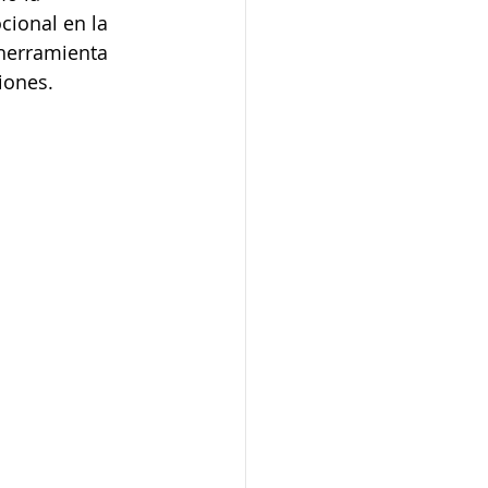
cional en la 
 herramienta 
iones.